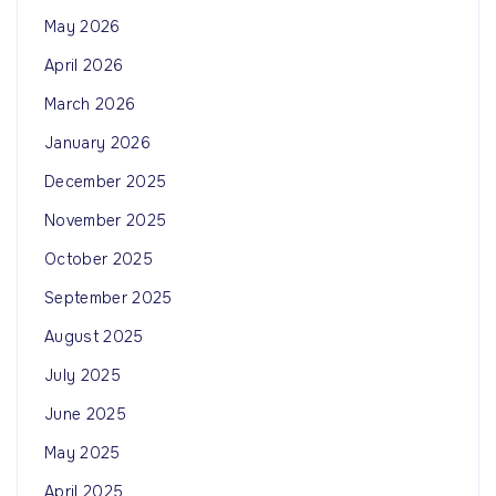
May 2026
April 2026
March 2026
January 2026
December 2025
November 2025
October 2025
September 2025
August 2025
July 2025
June 2025
May 2025
April 2025