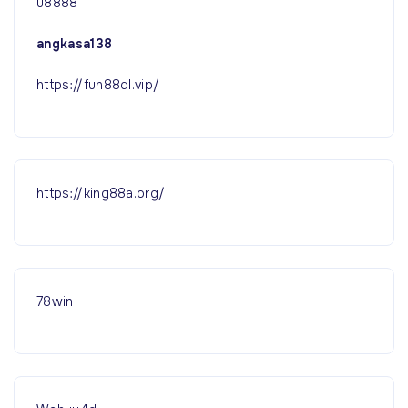
u8888
angkasa138
https://fun88dl.vip/
https://king88a.org/
78win