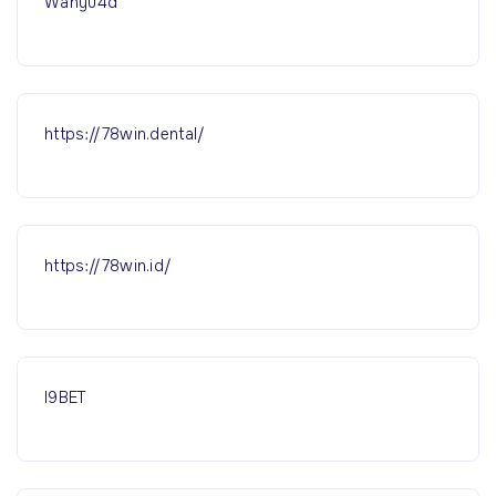
Wahyu4d
https://78win.dental/
https://78win.id/
I9BET