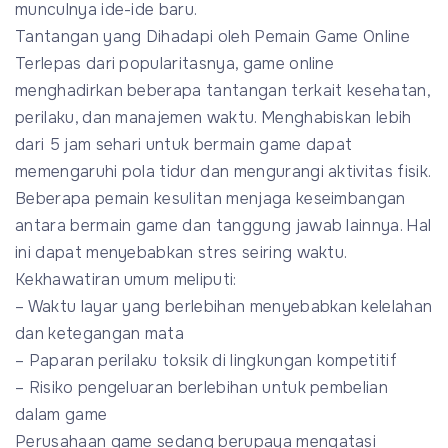
munculnya ide-ide baru.
Tantangan yang Dihadapi oleh Pemain Game Online
Terlepas dari popularitasnya, game online
menghadirkan beberapa tantangan terkait kesehatan,
perilaku, dan manajemen waktu. Menghabiskan lebih
dari 5 jam sehari untuk bermain game dapat
memengaruhi pola tidur dan mengurangi aktivitas fisik.
Beberapa pemain kesulitan menjaga keseimbangan
antara bermain game dan tanggung jawab lainnya. Hal
ini dapat menyebabkan stres seiring waktu.
Kekhawatiran umum meliputi:
– Waktu layar yang berlebihan menyebabkan kelelahan
dan ketegangan mata
– Paparan perilaku toksik di lingkungan kompetitif
– Risiko pengeluaran berlebihan untuk pembelian
dalam game
Perusahaan game sedang berupaya mengatasi