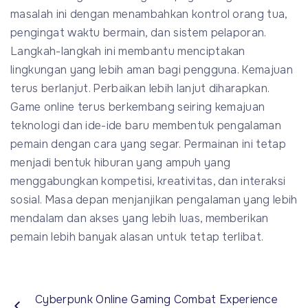
masalah ini dengan menambahkan kontrol orang tua,
pengingat waktu bermain, dan sistem pelaporan.
Langkah-langkah ini membantu menciptakan
lingkungan yang lebih aman bagi pengguna. Kemajuan
terus berlanjut. Perbaikan lebih lanjut diharapkan.
Game online terus berkembang seiring kemajuan
teknologi dan ide-ide baru membentuk pengalaman
pemain dengan cara yang segar. Permainan ini tetap
menjadi bentuk hiburan yang ampuh yang
menggabungkan kompetisi, kreativitas, dan interaksi
sosial. Masa depan menjanjikan pengalaman yang lebih
mendalam dan akses yang lebih luas, memberikan
pemain lebih banyak alasan untuk tetap terlibat.
Cyberpunk Online Gaming Combat Experience