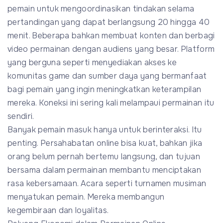
pemain untuk mengoordinasikan tindakan selama
pertandingan yang dapat berlangsung 20 hingga 40
menit. Beberapa bahkan membuat konten dan berbagi
video permainan dengan audiens yang besar. Platform
yang berguna seperti menyediakan akses ke
komunitas game dan sumber daya yang bermanfaat
bagi pemain yang ingin meningkatkan keterampilan
mereka. Koneksi ini sering kali melampaui permainan itu
sendiri.
Banyak pemain masuk hanya untuk berinteraksi. Itu
penting. Persahabatan online bisa kuat, bahkan jika
orang belum pernah bertemu langsung, dan tujuan
bersama dalam permainan membantu menciptakan
rasa kebersamaan. Acara seperti turnamen musiman
menyatukan pemain. Mereka membangun
kegembiraan dan loyalitas.